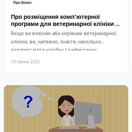
Про бізнес
Про розміщення комп’ютерної
програми для ветеринарної клініки у
хмарному сервісі
Якщо ви власник або керівник ветеринарної
клініки, ви, напевно, знаєте, наскільки
важливо мати надійну та ефективну
комп’ютерну програму для управління вашим
19 Липня 2023
бізнесом. Ви можете використовувати
програму для запису клієнтів, обліку фінансів,
збереження медичних карток тварин, аналізу
даних та інших задач. Але чи замислювалися
ви про те, де саме зберігається ваша програма
та всі ваші дані?