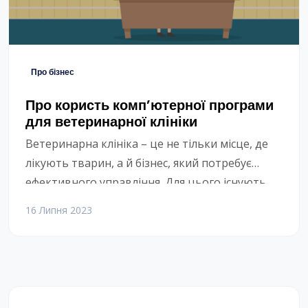
Про бізнес
Про користь комп’ютерної програми
для ветеринарної клініки
Ветеринарна клініка – це не тільки місце, де
лікують тварин, а й бізнес, який потребує
ефективного управління. Для цього існують
спеціальні комп’ютерні програми, які
16 Липня 2023
допомагають оптимізувати роботу клініки,
покращити обслуговування клієнтів та
збільшити прибуток. У цьому пості ми
розкажемо про переваги таких програм та як
вибрати найкращу для вашої клініки.