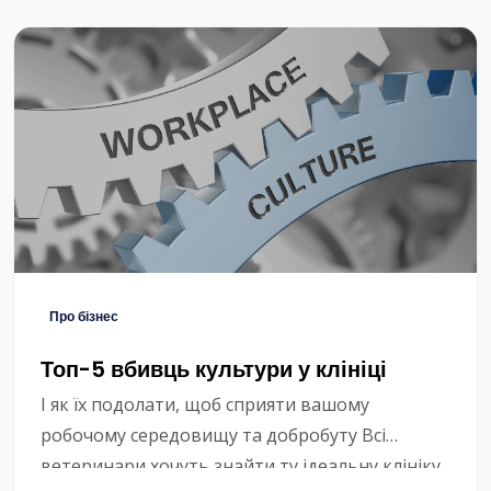
безліч унікальних робочих домовленостей, від
гнучкого графіка до варіантів роботи поза
офісом. Ця гнучкість призводить до більш […]
Про бізнес
Топ-5 вбивць культури у клініці
І як їх подолати, щоб сприяти вашому
робочому середовищу та добробуту Всі
ветеринари хочуть знайти ту ідеальну клініку,