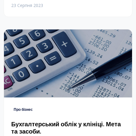
ту, де їх цінують і змушують відчувати себе
23 Серпня 2023
добре від важкої роботи. Згідно з блогом
Департаменту праці США, 59% опитаних
працівників повідомили про стрес на
робочому місці. Ми чуємо модні слова на
кшталт «клініка-єдинорог», дивимося на
власну ситуацію […]
Про бізнес
Бухгалтерський облік у клініці. Мета
та засоби.