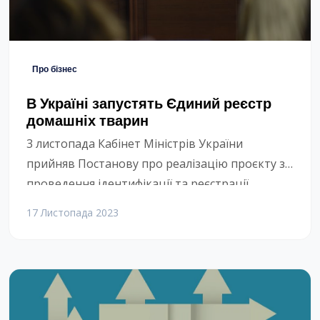
Про бізнес
В Україні запустять Єдиний реєстр
домашніх тварин
3 листопада Кабінет Міністрів України
прийняв Постанову про реалізацію проєкту з
проведення ідентифікації та реєстрації
домашніх тварин. Реалізація єдиної державної
17 Листопада 2023
системи реєстрації та ідентифікації домашніх
тварин — це запит, з яким до Міністерства
аграрної політики та продовольства постійно
звертаються зоозахисні організації,
ветеринарні асоціації та об’єднання