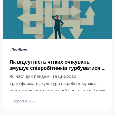
відповідальних власників. Ця Постанова є
відповіддю державних інституцій на
суспільний […]
Про бізнес
Як відсутність чітких очікувань
змушує співробітників турбуватися і
дрейфувати
Як наслідок пандемії та цифрової
трансформації, культура на робочому місці
різко змінилася за короткий період часу. Трохи
більше трьох років тому графік роботи в офісі
6 Вересня 2023
від дев’яти до п’яти все ще був нормою. Тепер
робочі місця пропонують співробітникам