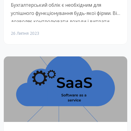
Бухгалтерський облік є необхідним для
успішного функціонування будь-якої фірми. Він
дозволяє контролювати доходи і витрати,
складати баланс і податкову декларацію, а
26 Липня 2023
також планувати бюджет і розвиток бізнесу.
Однак бухгалтерський облік в окремій
спеціалізованій галузі може бути складним і
часомістким процесом, який вимагає високої
кваліфікації та уваги до деталей. Для
спрощення та оптимізації бухгалтерського
обліку в […]