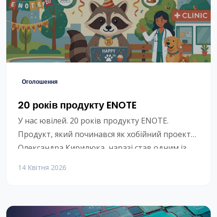
Оголошення
20 років продукту ENOTE
У нас ювілей. 20 років продукту ENOTE.
Продукт, який починався як хобійний проект
Олександра Кирилюка, наразі став одним із
найкращих для ветеринарного ринку України.
14 Квітня 2026
Нам є чим гордитися