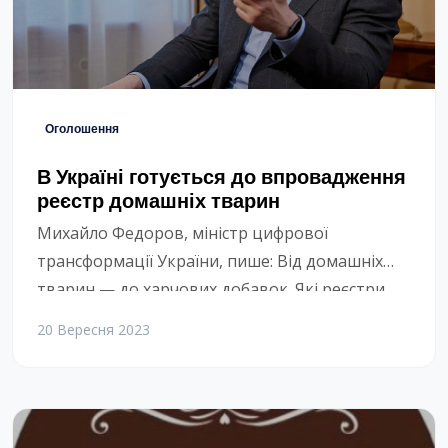
Оголошення
В Україні готується до впровадження
реєстр домашніх тварин
Михайло Федоров, міністр цифрової
трансформації України, пише: Від домашніх
тварин — до харчових добавок. Які реєстри
розробляються на платформі Дія.Engine.
20 Вересня 2023
Дія.Engine — простий та зручний інструмент
для швидкого запуску нових реєстрів і
держпослуг. Вже 20 міністерств та органів
влади опанували широкий функціонал