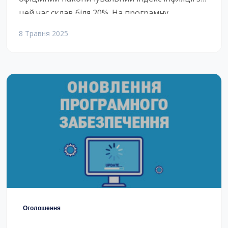
цей час склав біля 20%. На програмну
продукцію припинили пільгу з ПДВ. Ми не
8 Травня 2025
платники ПДВ, але всі закупки тепер на 20%
дорожчі.Через це ми, ТОВ “Програмні системи
плюс”, згідно умов підписаних раніше
договорів, не менше ніж за місяць,
повідомляємо всіх клієнтів про […]
Оголошення