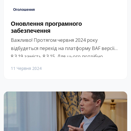
Оголошення
Оновлення програмного
забезпечення
Важливо! Протягом червня 2024 року
відбудеться перехід на платформу BAF версії
8.3.19 замість 8.3.15. Для цього потрібно
оновити програму, встановлену на всіх
11 Червня 2024
комп’ютерах у користувачів Єнота, тобто у
реєстраторів, лікарів, бухгалтерів та
власників. Для оновлення платформи потрібно
провести інсталяцію нової програми одним з
двох варіантів. Якщо Windows заблокує
скачаний файл, то це з причини, що […]