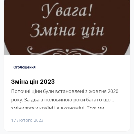
платформи й активно трансформують
застарілі системи й бази даних. Трохи
спойлерів: — Система […]
Оголошення
Зміна цін 2023
Поточні ціни були встановлені з жовтня 2020
року. За два з половиною роки багато що
змінилося у країні і в економіці. Тож ми
переглядаємо тарифи. Хто довго користується
17 Лютого 2023
нашим сервісом, пам’ятає, що були періоди,
коли ми зменшували ціни. Нажаль зараз ціни