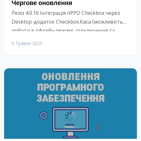
Чергове оновлення
Реліз 4.0.16 Інтеграція пРРО Checkbox через
Desktop-додаток Checkbox.Каса (можливість
роботи в офлайн режимі, підключення та
взаємодія с терміналами через
6 Травня 2025
додаток).Додано додаткові налаштування для
співробітників, які зареєстровані на порталі
Checkbox як касири, для подальшого
проведення фіскальних операцій під певним
касиром. Інші засоби безготівкової оплати – як
окремий тип оплати.На формі оплати додано
поля для вводу суми […]