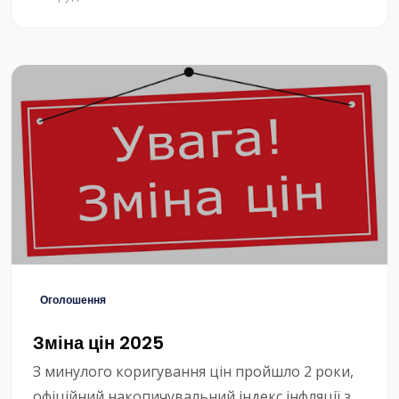
встановлену на всіх комп’ютерах у
користувачів Єнота, тобто у реєстраторів,
лікарів, бухгалтерів та власників. Для
оновлення платформи потрібно провести
інсталяцію нової програми.
Оголошення
Зміна цін 2025
З минулого коригування цін пройшло 2 роки,
офіційний накопичувальний індекс інфляції за