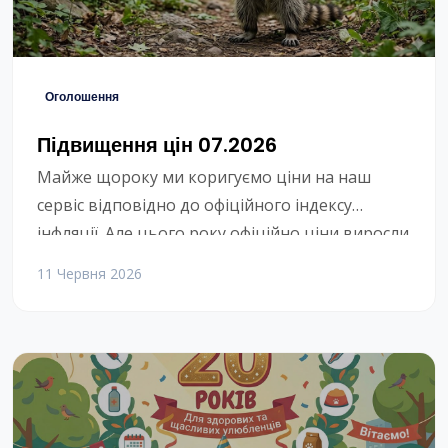
Оголошення
Підвищення цін 07.2026
Майже щороку ми коригуємо ціни на наш
сервіс відповідно до офіційного індексу
інфляції. Але цього року офіційно ціни виросли
на 10%, що, дивлячись на магазини, трохи
11 Червня 2026
смішно.Також нам повідомили що є якісь рухи
по зміні умов з оренди ліцензій BAF.Зважаючи
на все це:1. З 1 липня ми піднімаємо ціни на
20%.2. Якщо буде суттєве підняття […]