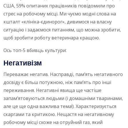
США, 59% опитаних працівників повідомили про
стрес на робочому місці. Ми чуємо модні слова на
кшталт «клініка-єдинорог», дивимося на власну
ситуацію і задаємося питанням, що можна зробити,
щоб зробити роботу ветеринара кращою.
Ось топ-5 вбивць культури:
Негативізм
Переважає негатив. Насправді, пам’ять негативного
досвіду є більш потужною, ніж пам’ять про інші
переживання. Негативні явища ще частіше
запам’ятовуються людьми (і домашніми тваринами,
але це ще одна важлива тема!). Характеризується
скаргами та критикою. Нещастя на негативному
робочому місці схоже на отруйний газ, який