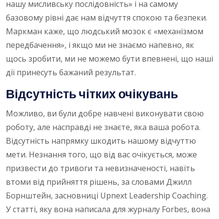
нашу мисливську послідовність» і на самому
базовому рівні дає нам відчуття спокою та безпеки.
Маркман каже, що людський мозок є «механізмом
передбачення», і якщо ми не знаємо напевно, як
щось зробити, ми не можемо бути впевнені, що наші
дії принесуть бажаний результат.
Відсутність чітких очікувань
Можливо, ви були добре навчені виконувати свою
роботу, але насправді не знаєте, яка ваша робота.
Відсутність напрямку шкодить нашому відчуттю
мети. Незнання того, що від вас очікується, може
призвести до тривоги та невизначеності, навіть
втоми від прийняття рішень, за словами Джилл
Борнштейн, засновниці Upnext Leadership Coaching.
У статті, яку вона написала для журналу Forbes, вона