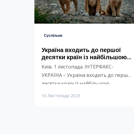
Суспільне
Україна входить до першої
десятки країн із найбільшою
чисельністю безпритульних
Київ. 1 листопада. ІНТЕРФАКС-
тварин – Кошак
УКРАЇНА – Україна входить до першої
десятки країн із найбільшою
чисельністю безпритульних тварин,
10 Листопада 2023
наразі допомоги волонтерів
потребують приблизно 140 тис.
тварин, повідомила співзасновниця
Всесвітньої асоціації з тварин України
(UPAW) Оксана Кошак. “На початку