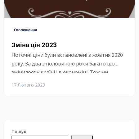
Оголошення
Зміна цін 2023
Поточні ціни були встановлені з жовтня 2020
року. За два з половиною роки багато що
змінилося у країні і в економіці. Тож ми
переглядаємо тарифи. Хто довго користується
17 Лютого 2023
нашим сервісом, пам’ятає, що були періоди,
коли ми зменшували ціни. Нажаль зараз ціни
підвищаться.Для користувачів, які оплачують
по обліковим записам поштучно, ціна
підвищиться на 10% з 2 […]
Пошук