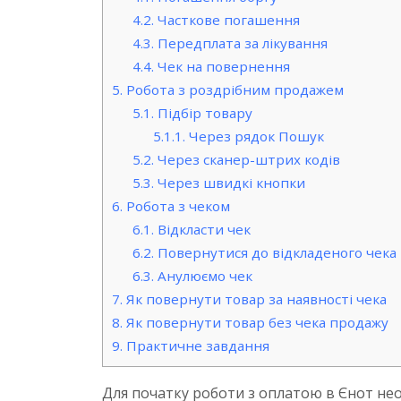
4.2.
Часткове погашення
4.3.
Передплата за лікування
4.4.
Чек на повернення
5.
Робота з роздрібним продажем
5.1.
Підбір товару
5.1.1.
Через рядок Пошук
5.2.
Через сканер-штрих кодів
5.3.
Через швидкі кнопки
6.
Робота з чеком
6.1.
Відкласти чек
6.2.
Повернутися до відкладеного чека
6.3.
Анулюємо чек
7.
Як повернути товар за наявності чека
8.
Як повернути товар без чека продажу
9.
Практичне завдання
Для початку роботи з оплатою в Єнот нео