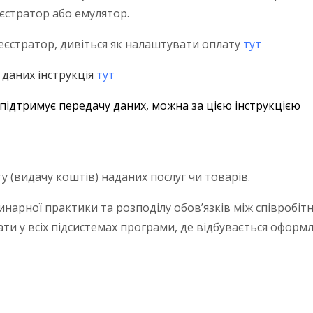
єстратор або емулятор.
еєстратор, дивіться як налаштувати оплату
тут
 даних інструкція
тут
 підтримує передачу даних, можна за цією
інструкцією
у (видачу коштів) наданих послуг чи товарів.
арної практики та розподілу обов’язків між співробітни
и у всіх підсистемах програми, де відбувається оформл