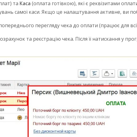
плат) та
Каса
(оплата готівкою), які є реквізитами опла
увань самої каси. Якщо це налаштування активне, ви п
переднього перегляду чека до оплати (працює для всіх 
зрахунок та реєстрацію чека. Після її натискання у пр