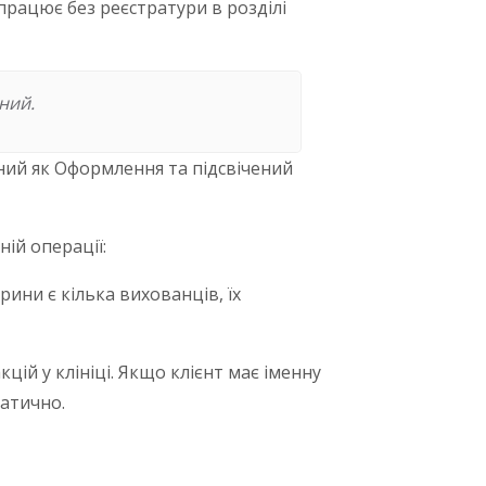
працює без реєстратури в розділі
ний.
чений як Оформлення та підсвічений
ній операції:
рини є кілька вихованців, їх
ій у клініці. Якщо клієнт має іменну
атично.