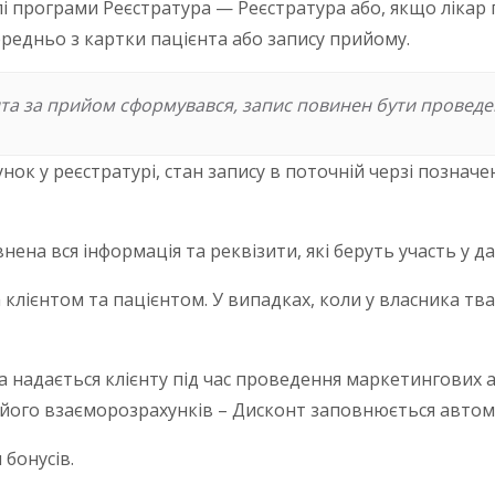
і програми Реєстратура — Реєстратура або, якщо лікар 
ередньо з картки пацієнта або запису прийому.
та за прийом сформувався, запис повинен бути проведе
хунок у реєстратурі, стан запису в поточній черзі позна
нена вся інформація та реквізити, які беруть участь у да
 клієнтом та пацієнтом. У випадках, коли у власника тва
 надається клієнту під час проведення маркетингових акц
о його взаєморозрахунків – Дисконт заповнюється автом
бонусів.