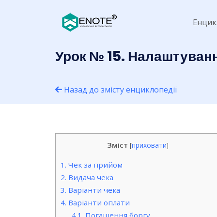
Енцик
Урок № 15. Налаштуванн
Назад до змісту енциклопедії
Зміст
[
приховати
]
1.
Чек за прийом
2.
Видача чека
3.
Варіанти чека
4.
Варіанти оплати
4.1.
Погашення боргу