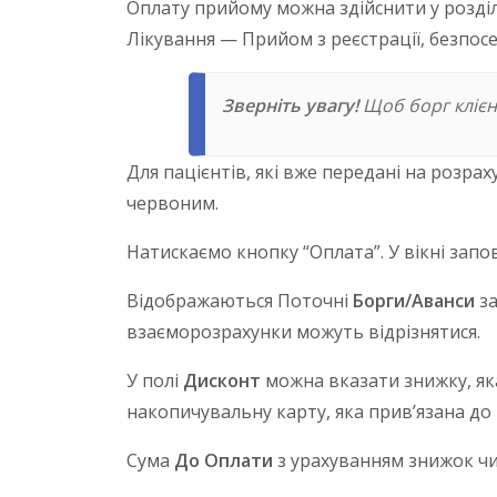
Оплату прийому можна здійснити у розділ
Лікування — Прийом з реєстрації, безпос
Зверніть увагу!
Щоб борг клієн
Для пацієнтів, які вже передані на розра
червоним.
Натискаємо кнопку “Оплата”. У вікні запов
Відображаються Поточні
Борги/Аванси
за
взаєморозрахунки можуть відрізнятися.
У полі
Дисконт
можна вказати знижку, яка
накопичувальну карту, яка прив’язана д
Сума
До Оплати
з урахуванням знижок чи 