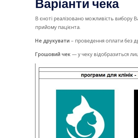
Варіанти чека
В єноті реалізовано можливість вибору В
прийому пацієнта.
Не друкувати
– проведення оплати без д
Грошовий чек
— у чеку відобразиться лиш