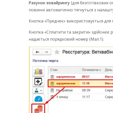
Рахунок еквайрингу
(для безготівкових о
повинні автоматично тягнуться з налашт
Кнопка «Предчек» використовується для по
Кнопка «Сплатити та закрити» здійснює ро
надається порядковий номер (Мал.1).