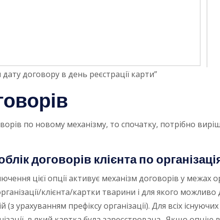
 дату договору в день реєстрації карти”
говорів
ворів по новому механізму, то спочатку, потрібно вирі
блік договорів клієнта по організаці
ключення цієї опції активує механізм договорів у межах о
рганізації/клієнта/картки тварини і для якого можливо
 (з урахуванням префіксу організації). Для всіх існуюч
зації, в який картка була зареєстрована. Якщо опцію 