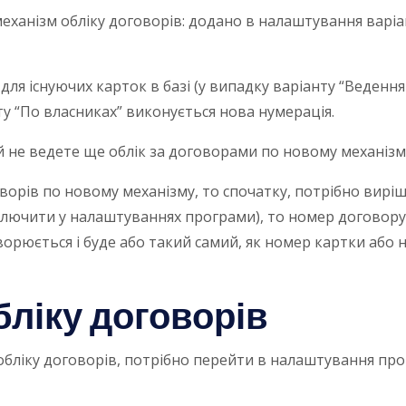
 механізм обліку договорів: додано в налаштування варі
ля існуючих карток в базі (у випадку варіанту “Веденн
ту “По власниках” виконується нова нумерація.
не ведете ще облік за договорами по новому механізму
ворів по новому механізму, то спочатку, потрібно вирі
ключити у налаштуваннях програми), то номер договору
рюється і буде або такий самий, як номер картки або 
ліку договорів
 обліку договорів, потрібно перейти в налаштування пр