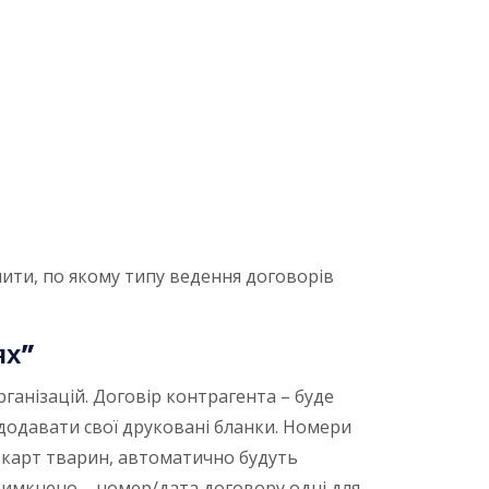
шити, по якому типу ведення договорів
ях”
рганізацій. Договір контрагента – буде
 додавати свої друковані бланки. Номери
их карт тварин, автоматично будуть
вимкнено – номер/дата договору одні для