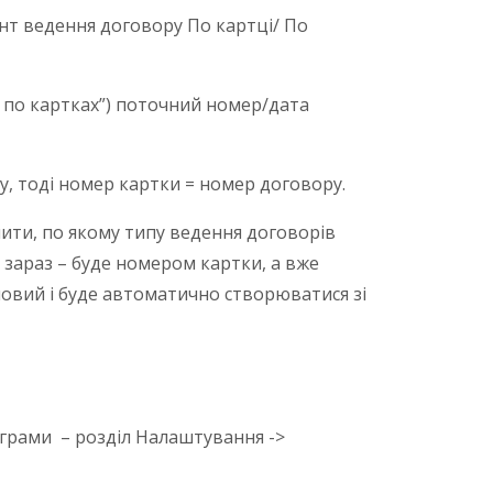
ант ведення договору По картці/ По
я по картках”) поточний номер/дата
, тоді номер картки = номер договору.
шити, по якому типу ведення договорів
 зараз – буде номером картки, а вже
новий і буде автоматично створюватися зі
ограми – розділ Налаштування ->