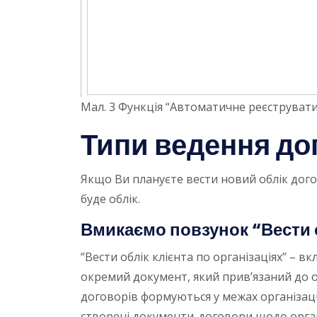
Мал. 3 Функція “Автоматичне реєструвати
Типи ведення до
Якщо Ви плануєте вести новий облік дого
буде облік.
Вмикаємо повзунок “Вести о
“Вести облік клієнта по організаціях” – в
окремий документ, який прив’язаний до о
договорів формуються у межах організацій
створені документи-договори щодо органі