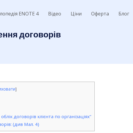
лопедія ENOTE 4
Відео
Ціни
Оферта
Блог
ення договорів
иховати
]
блік договорів клієнта по організаціях”
рів: (див Мал. 4)