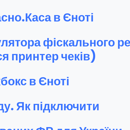
сно.Каса в Єноті
лятора фіскального р
я принтер чеків)
бокс в Єноті
ду. Як підключити