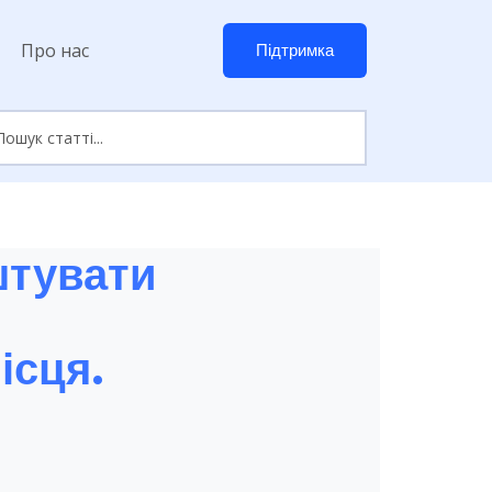
Про нас
Підтримка
штувати
ісця.