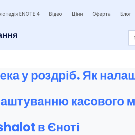
лопедія ENOTE 4
Відео
Ціни
Оферта
Блог
ання
ека у роздріб. Як нала
алаштуванню касового м
halot в Єноті