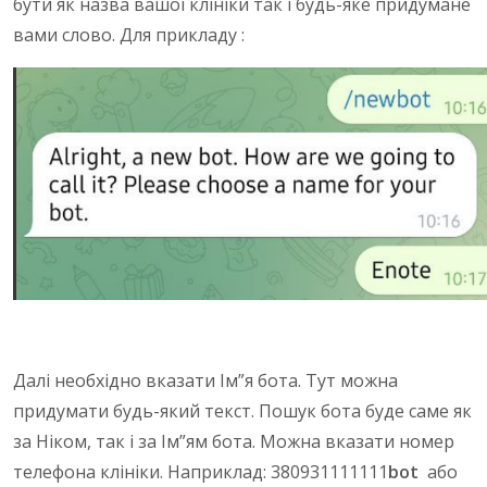
бути як назва вашої клініки так і будь-яке придумане
вами слово. Для прикладу :
Далі необхідно вказати Ім”я бота. Тут можна
придумати будь-який текст. Пошук бота буде саме як
за Ніком, так і за Ім”ям бота. Можна вказати номер
телефона клініки. Наприклад: 380931111111
bot
або