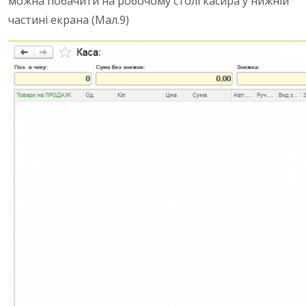
можна побачити на робочому столі касира у нижній
частині екрана (Мал.9)