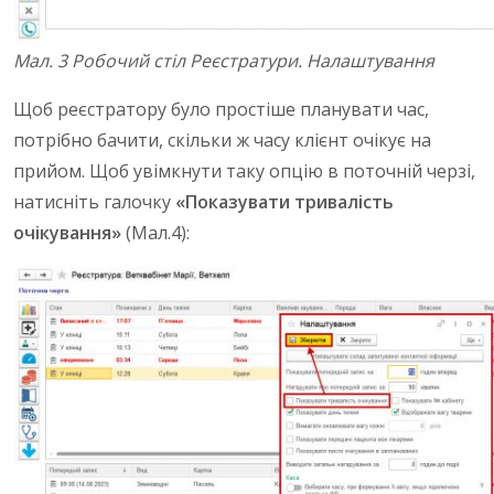
Мал. 3 Робочий стіл Реєстратури. Налаштування
Щоб реєстратору було простіше планувати час,
потрібно бачити, скільки ж часу клієнт очікує на
прийом. Щоб увімкнути таку опцію в поточній черзі,
натисніть галочку
«Показувати тривалість
очікування»
(Мал.4):