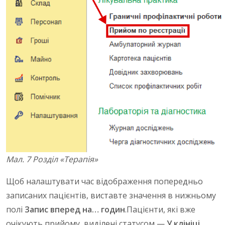
Мал. 7 Розділ «Терапія»
Щоб налаштувати час відображення попередньо
записаних пацієнтів, виставте значення в нижньому
полі
Запис вперед на… годин
.Пацієнти, які вже
очікують прийому, виділені статусом —
У клініці
.