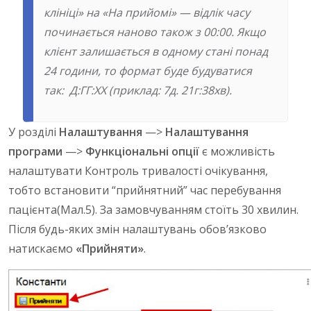
клініці» на «На прийомі» — відлік часу
починається наново також з 00:00. Якщо
клієнт залишається в одному стані понад
24 години, то формат буде будуватися
так: Д:ГГ:ХХ (приклад: 7д. 21г:38хв).
У розділі
Налаштування
—>
Налаштування
програми
—>
Функціональні опції
є можливість
налаштувати Контроль тривалості очікування,
тобто встановити “прийнятний” час перебування
пацієнта(Мал.5). За замовчуванням стоїть 30 хвилин.
Після будь-яких змін налаштувань обов’язково
натискаємо
«Прийняти»
.