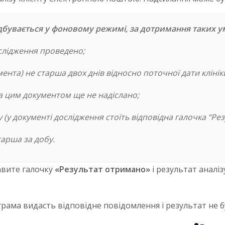
дбувається у фоновому режимі, за дотримання таких у
слідження проведено;
ента) не старша двох днів відносно поточної дати клінік
за цим документом ще не надіслано;
(у документі дослідження стоїть відповідна галочка “Ре
тарша за добу.
авите галочку
«Результат отримано»
і результат аналіз
грама видасть відповідне повідомлення і результат не б