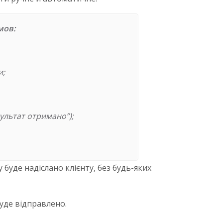
мов:
и;
зультат отримано”);
у буде надіслано клієнту, без будь-яких
уде відправлено.