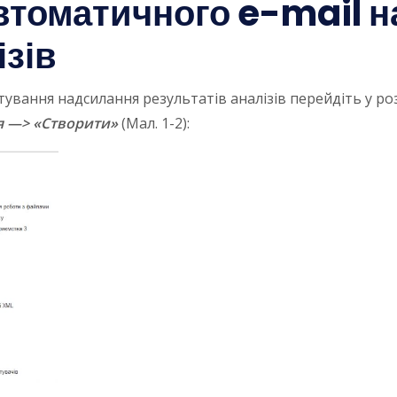
втоматичного e-mail 
ізів
вання надсилання результатів аналізів перейдіть у ро
я —> «Створити»
(Мал. 1-2):