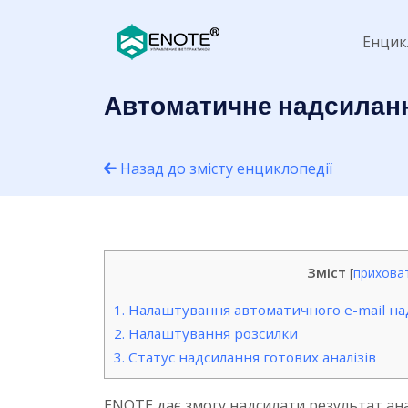
Енцик
Автоматичне надсилання
Назад до змісту енциклопедії
Зміст
[
прихова
1.
Налаштування автоматичного e-mail над
2.
Налаштування розсилки
3.
Статус надсилання готових аналізів
ENOTE дає змогу надсилати результат ан