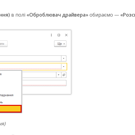
ння)
в полі
«Оброблювач драйвера»
обираємо —
«Розс
ня)