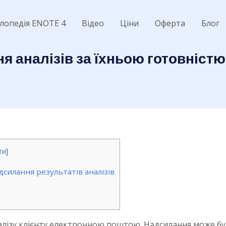
лопедія ENOTE 4
Відео
Ціни
Оферта
Блог
 аналізів за їхньою готовністю
ти
]
силання результатів аналізів
алізу клієнту електронною поштою. Надсилання може бу