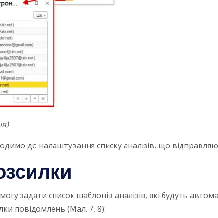
ня)
ходимо до налаштування списку аналізів, що відправляю
озсилки
гу задати список шаблонів аналізів, які будуть автомат
и повідомлень (Мал. 7, 8):