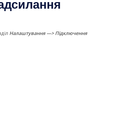
надсилання
зділ
Налаштування —> Підключення