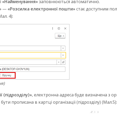
і
«Найменування»
заповнюються автоматично.
»
—
«Розсилка електронної пошти»
стає доступним по
ал. 4):
ня)
ії (підрозділу)»
, електронна адреса буде визначена з орг
ути прописана в картці організації (підрозділу) (Мал.5):