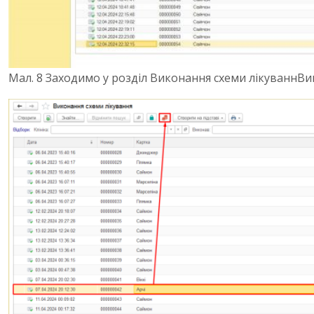
Мал. 8 Заходимо у розділ Виконання схеми лікуванн
Ви