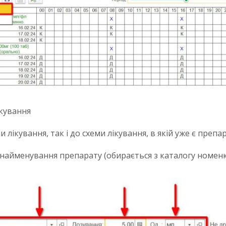
ікування
лікування, так і до схеми лікування, в якій уже є препа
найменування препарату (обирається з каталогу номенкла