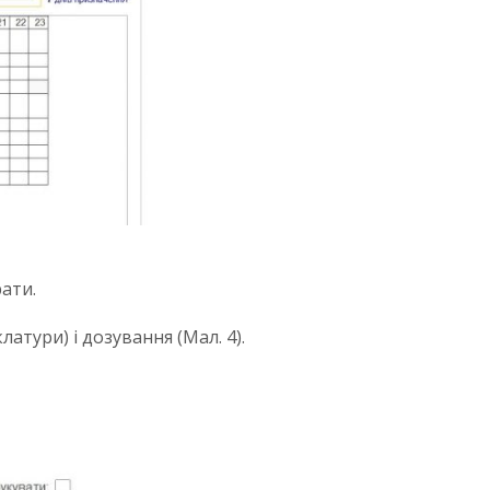
рати.
тури) і дозування (Мал. 4).