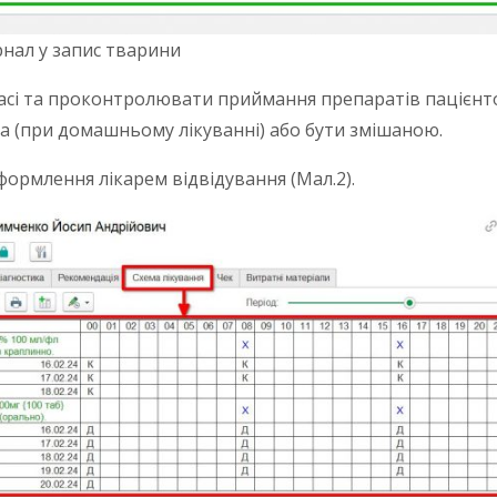
рнал у запис тварини
часі та проконтролювати приймання препаратів пацієнто
а (при домашньому лікуванні) або бути змішаною.
формлення лікарем відвідування (Мал.2).