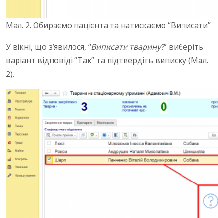
Мал. 2. Обираємо пацієнта та натискаємо “Виписати”
У вікні, що з’явилося, “
Виписати тварину?
” виберіть
варіант відповіді “Так” та підтвердіть виписку (Мал.
2).