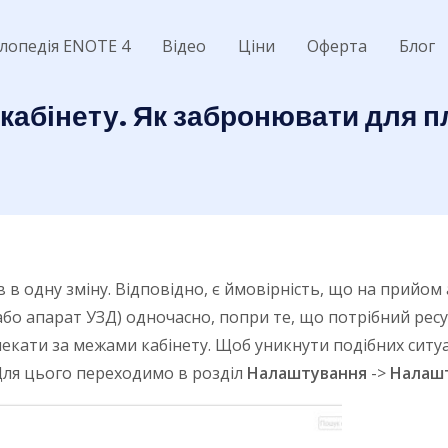
лопедія ENOTE 4
Відео
Ціни
Оферта
Блог
 кабінету. Як забронювати для 
в в одну зміну. Відповідно, є ймовірність, що на прийом
 або апарат УЗД) одночасно, попри те, що потрібний рес
 чекати за межами кабінету. Щоб уникнути подібних сит
Для цього переходимо в розділ
Налаштування
->
Налашт