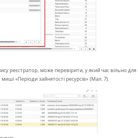
су реєстратор, може перевірити, у який час вільно дл
иші «Періоди зайнятості ресурсів» (Мал. 7).