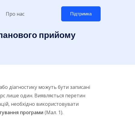
Про нас
Підтримка
планового прийому
 або діагностику можуть бути записані
урс лише один. Виявляється перетин
уацій, необхідно використовувати
ування програми
(Мал. 1).