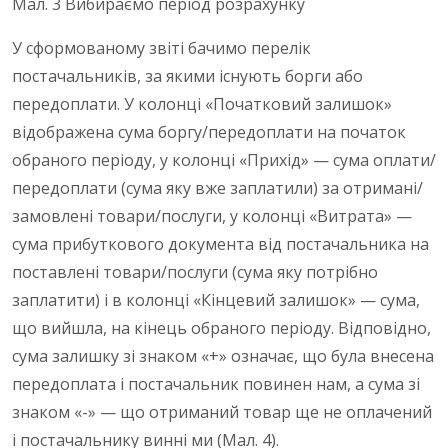
Мал. 3 Вибираємо період розрахунку
У сформованому звіті бачимо перелік
постачальників, за якими існують борги або
передоплати. У колонці «Початковий залишок»
відображена сума боргу/передоплати на початок
обраного періоду, у колонці «Прихід» — сума оплати/
передоплати (сума яку вже заплатили) за отримані/
замовлені товари/послуги, у колонці «Витрата» —
сума прибуткового документа від постачальника на
поставлені товари/послуги (сума яку потрібно
заплатити) і в колонці «Кінцевий залишок» — сума,
що вийшла, на кінець обраного періоду. Відповідно,
сума залишку зі знаком «+» означає, що була внесена
передоплата і постачальник повинен нам, а сума зі
знаком «-» — що отриманий товар ще не оплачений
і постачальнику винні ми (Мал. 4).