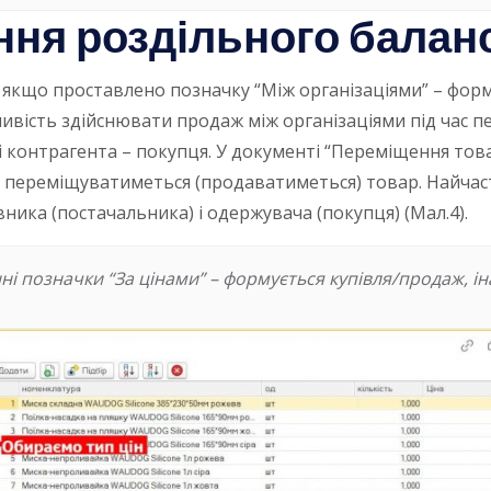
ння роздільного балан
, якщо проставлено позначку “Між організаціями” – фор
ливість здійснювати продаж між організаціями під час п
і контрагента – покупця. У документі “Переміщення това
ми переміщуватиметься (продаватиметься) товар. Найчас
ника (постачальника) і одержувача (покупця) (Мал.4).
і позначки “За цінами” – формується купівля/продаж, і