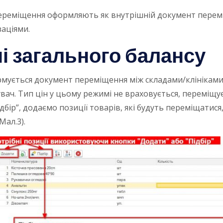
переміщення оформляють як внутрішній документ перемі
заціями.
і загального балансу
мується документ переміщення між складами/клініками.
вач. Тип цін у цьому режимі не враховується, переміщує
р”, додаємо позиції товарів, які будуть переміщатися, і
Мал.3).