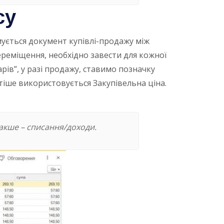
су
мується документ купівлі-продажу між
ереміщення, необхідно завести для кожної
рів”, у разі продажу, ставимо позначку
тіше використовується Закупівельна ціна.
накше – списання/доходи.