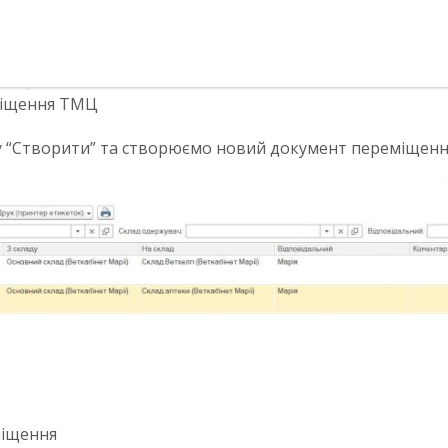
еміщення ТМЦ
ку “Створити” та створюємо новий документ переміщення
міщення