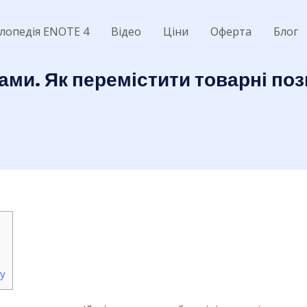
лопедія ENOTE 4
Відео
Ціни
Оферта
Блог
ми. Як перемістити товарні пози
у