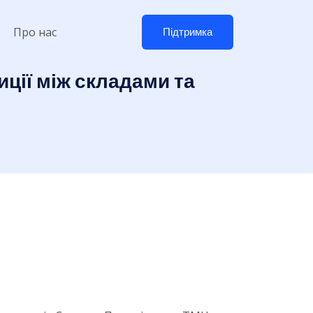
Про нас
Підтримка
ції між складами та