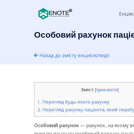
Енцик
Особовий рахунок паціє
Назад до змісту енциклопедії
Зміст
[
приховати
]
1.
Перегляд будь-якого рахунку
2.
Перегляд рахунку пацієнта, який перебув
Особовий рахунок
— рахунок, на якому в
рухи по пацієнту (особовий рахунок паці