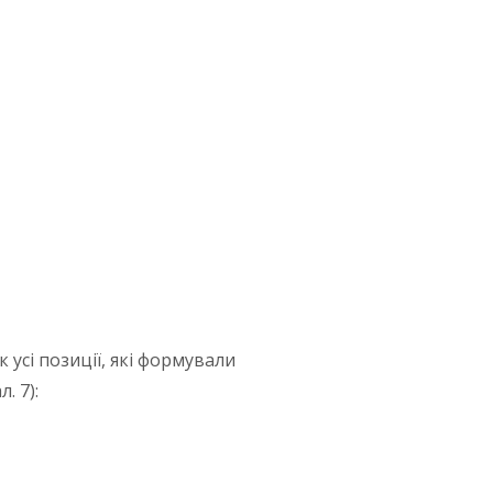
усі позиції, які формували
. 7):