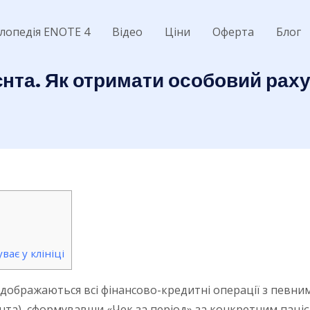
лопедія ENOTE 4
Відео
Ціни
Оферта
Блог
нта. Як отримати особовий раху
ає у клініці
ідображаються всі фінансово-кредитні операції з певним
єнта), сформувавши «Чек за період» за конкретним паці