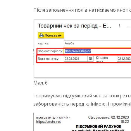
Після заповнення полів натискаємо кнопку
Мал. 6
і отримуємо
підсумковий чек за конкретни
заборгованість перед клінікою, і проміжні