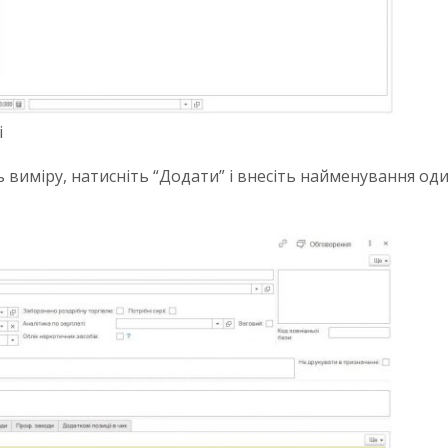
і
виміру, натисніть “Додати” і внесіть найменування один