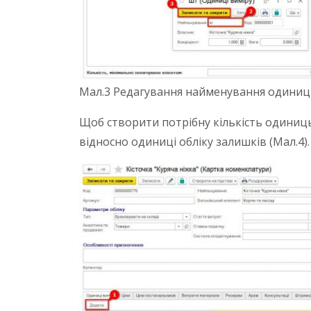
Мал.3 Редагування найменування одиниц
Щоб створити потрібну кількість одиниць 
відносно одиниці обліку залишків (Мал.4).