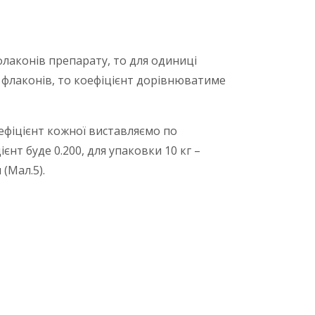
флаконів препарату, то для одиниці
 флаконів, то коефіцієнт дорівнюватиме
оефіцієнт кожної виставляємо по
єнт буде 0.200, для упаковки 10 кг –
(Мал.5).