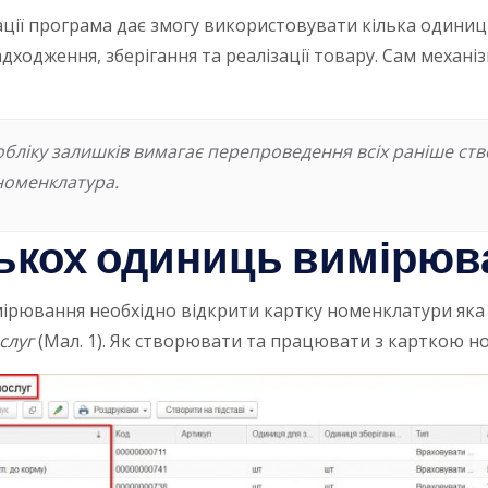
зації програма дає змогу використовувати кілька одиниц
адходження, зберігання та реалізації товару. Сам меха
обліку залишків вимагає перепроведення всіх раніше ств
номенклатура.
ькох одиниць вимірюв
рювання необхідно відкрити картку номенклатури яка 
ослуг
(Мал. 1). Як створювати та працювати з карткою 