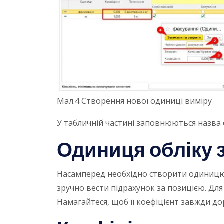
Мал.4 Створення нової одиниці виміру
У табличній частині заповнюються назва о
Одиниця обліку 
Насамперед необхідно створити одиницю в
зручно вести підрахунок за позицією. Для 
Намагайтеся, щоб її коефіцієнт завжди д