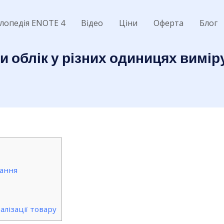
лопедія ENOTE 4
Відео
Ціни
Оферта
Блог
ти облік у різних одиницях вимі
ання
алізації товару