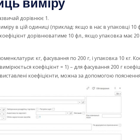
иць виміру
азвичай дорівнює 1.
иміру в цій одиниці (приклад: якщо в нас в упаковці 10 
коефіцієнт дорівнюватиме 10 фл., якщо упаковка має 20
менклатури: кг, фасування по 200 г, і упаковка 10 кг. К
имірюється коефіцієнт = 1) – для фасування 200 г коефіці
 виставлені коефіцієнти, можна за допомогою пояснення 