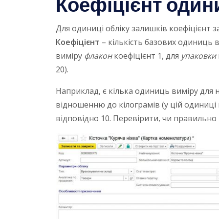
Коефіцієнт один
Для одиниці обліку залишків коефіцієнт з
Коефіцієнт
– кількість базових одиниць в
виміру
флакон
коефіцієнт 1, для
упаковки
20).
Наприклад, є кілька одиниць виміру для но
відношенню до кілограмів (у цій одиниці в
відповідно 10. Перевірити, чи правильно