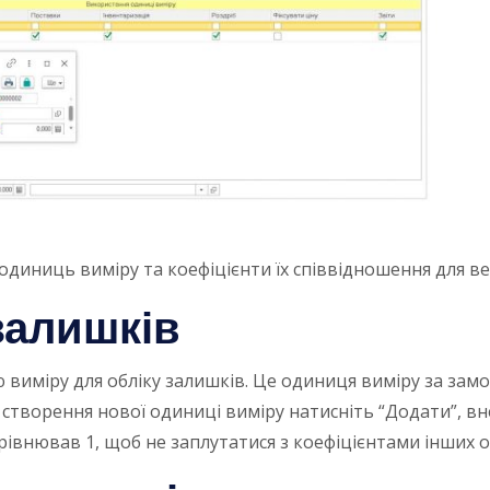
диниць виміру та коефіцієнти їх співвідношення для ве
залишків
иміру для обліку залишків. Це одиниця виміру за замовч
створення нової одиниці виміру натисніть “Додати”, внес
орівнював 1, щоб не заплутатися з коефіцієнтами інших