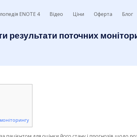
лопедія ENOTE 4
Відео
Ціни
Оферта
Блог
ти результати поточних монітори
моніторингу
за пацієнтом для оцінки його стану і прогнозів щодо р