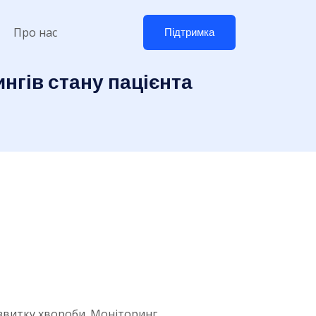
Про нас
Підтримка
нгів стану пацієнта
озвитку хвороби. Моніторинг