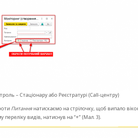
роль – Стаціонару або Реєстратурі (Call-центру)
роти
Питання
натискаємо на стрілочку, щоб випало віко
переліку видів, натиснув на “+” (Мал. 3).