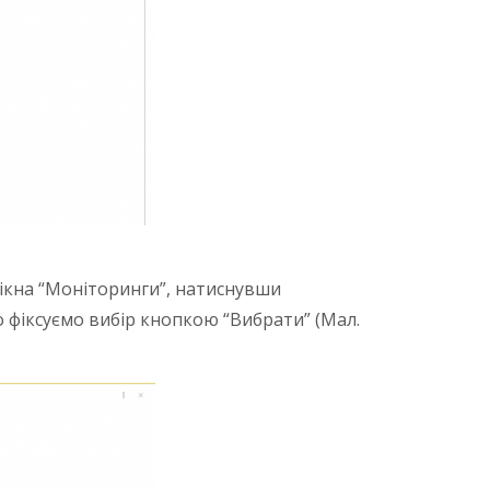
 вікна “Моніторинги”, натиснувши
о фіксуємо вибір кнопкою “Вибрати” (Мал.