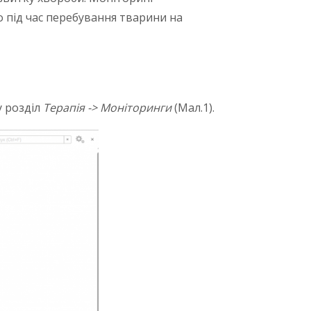
бо під час перебування тварини на
у розділ
Терапія -> Моніторинги
(Мал.1).