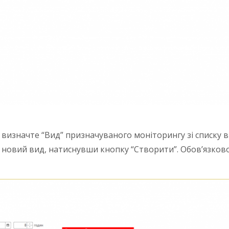
я, визначте “Вид” призначуваного моніторингу зі списку
и новий вид, натиснувши кнопку “Створити”. Обов’язков