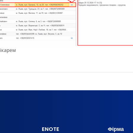
лікарем
ENOTE
Фірма