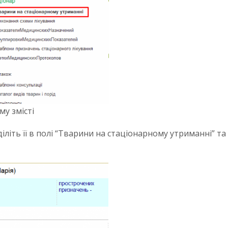
му змісті
іть її в полі “Тварини на стаціонарному утриманні” та