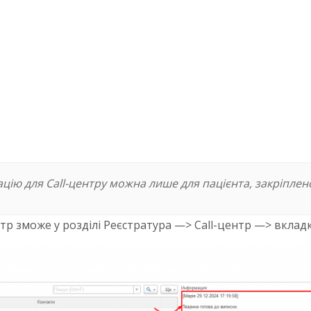
ію для Call-центру можна лише для пацієнта, закріплен
р зможе у розділі Реєстратура —> Call-центр —> вкладк