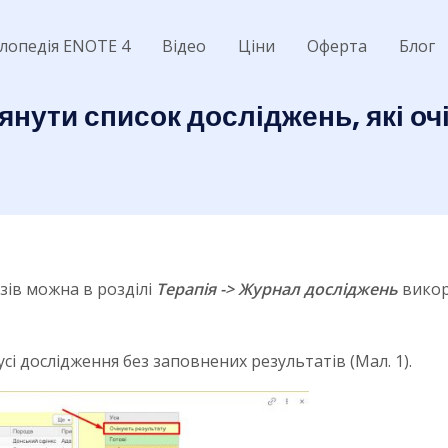
лопедія ENOTE 4
Відео
Ціни
Оферта
Блог
янути список досліджень, які оч
зів можна в розділі
Терапія -> Журнал досліджень
викор
сі дослідження без заповнених результатів (Мал. 1).