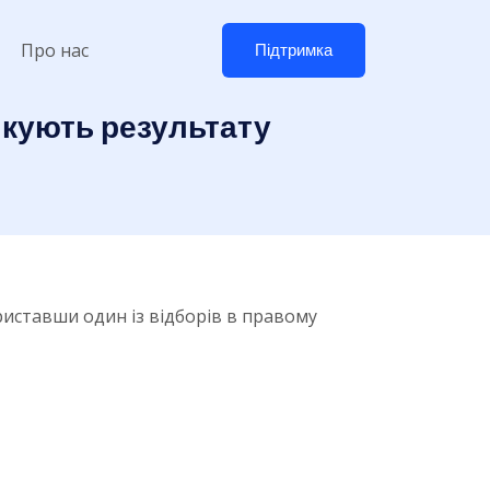
Про нас
Підтримка
ікують результату
иставши один із відборів в правому