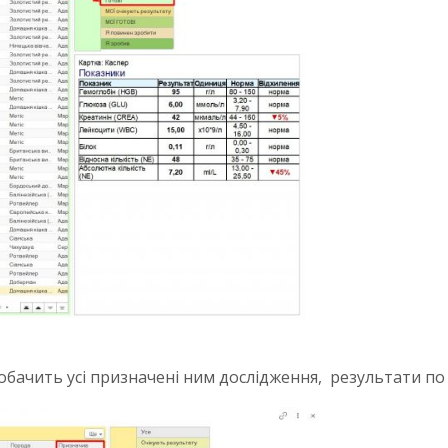
бачить усі призначені ним дослідження, результати по я