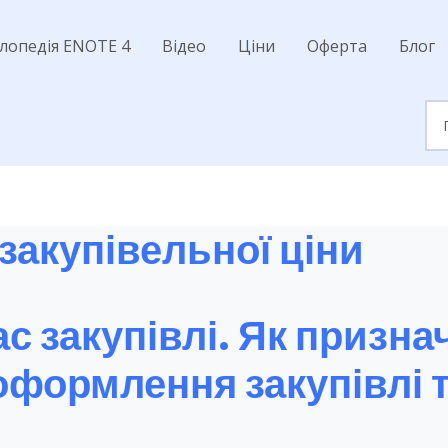
лопедія ENOTE 4
Відео
Ціни
Оферта
Блог
 закупівельної ціни
ас закупівлі. Як призна
 оформлення закупівлі 