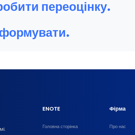
робити переоцінку.
сформувати.
ENOTE
Фірма
Головна сторінка
Про нас
мі.