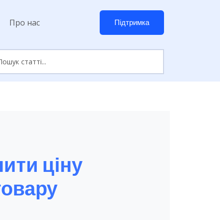
Про нас
Підтримка
чити ціну
товару