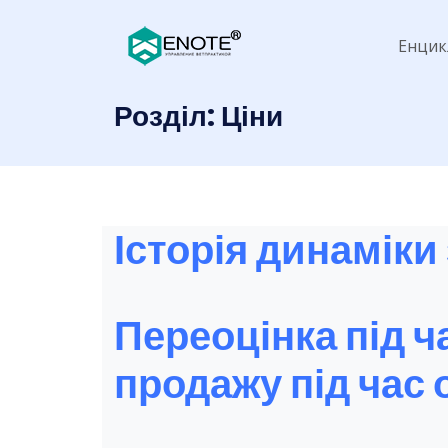
Енцик
Розділ:
Ціни
Історія динаміки
Переоцінка під ч
продажу під час