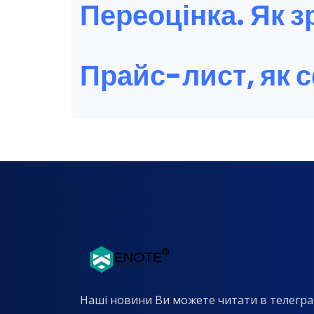
Переоцінка. Як з
Прайс-лист, як 
Наші новини Ви можете читати в телегра