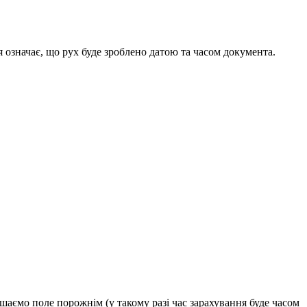
 означає, що рух буде зроблено датою та часом документа.
шаємо поле порожнім (у такому разі час зарахування буде часом