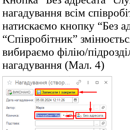
нагадування всім співробіт
натискаємо кнопку “Без ад
“Співробітник” змінюється
вибираємо філію/підрозді
нагадування (Мал. 4)