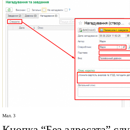
Мал. 3
Кнопка “Без адресата” сл