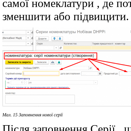
самої номеклатури , де по
зменшити або підвищити.
Мал. 15 Заповнення нової серії
Після заповнення Серії , 